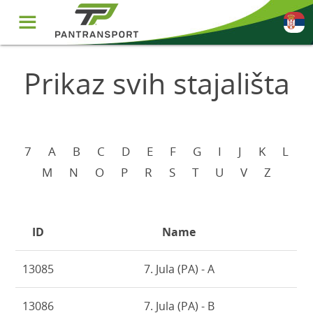
☰
Prikaz svih stajališta
7
A
B
C
D
E
F
G
I
J
K
L
M
N
O
P
R
S
T
U
V
Z
ID
Name
13085
7. Jula (PA) - A
13086
7. Jula (PA) - B