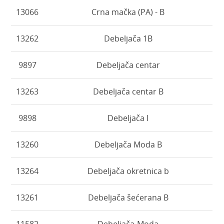
13066
Crna mačka (PA) - B
13262
Debeljača 1B
9897
Debeljača centar
13263
Debeljača centar B
9898
Debeljača I
13260
Debeljača Moda B
13264
Debeljača okretnica b
13261
Debeljača šećerana B
11582
Debeljača-Moda