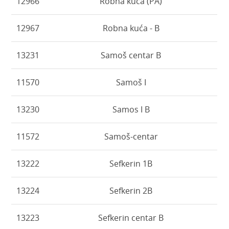
12966
Robna kuća (PA)
12967
Robna kuća - B
13231
Samoš centar B
11570
Samoš I
13230
Samos I B
11572
Samoš-centar
13222
Sefkerin 1B
13224
Sefkerin 2B
13223
Sefkerin centar B