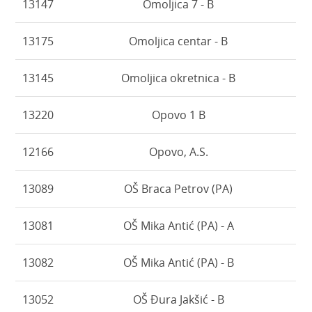
13147
Omoljica 7 - B
13175
Omoljica centar - B
13145
Omoljica okretnica - B
13220
Opovo 1 B
12166
Opovo, A.S.
13089
OŠ Braca Petrov (PA)
13081
OŠ Mika Antić (PA) - A
13082
OŠ Mika Antić (PA) - B
13052
OŠ Đura Jakšić - B