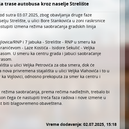
a trase autobusa kroz naselje Strelište
od sutra 03.07.2025, zbog obavljanja druge faze
elju Strelište, u ulici Bore Stankovića u zoni raskrsnice
astupiti izmena režima saobraćanja gradskih linija
Vojlovica/RNP i 7 Jabuka - Strelište - RNP u smeru ka
ranićevom - Laze Kostića - Isidore Sekulić - Veljka
rasom. U smeru ka centru grada i Jabuci saobraćanje
trasom.
lišta u ulici Veljka Petrovića za oba smera, dok će
nova privremena stajališta u ulici Veljka Vlahovića i to u
 ka Vojlovici, odnosno prekoputa za smer ka centru i
režima saobraćanja, prema rečima nadležnih, trebalo bi
kon čega će nastupiti treća faza radova i nove izmene u
st biti blagovremeno obaveštena.
Vreme dodavanja: 02.07.2025, 15:18