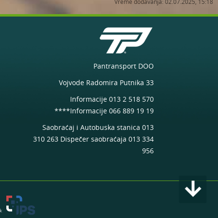
Vreme dodavanja: 02.07.2025, 15:18
prigradskim
linijama u toku
školskog raspusta
Trajne izmene
Pantransport DOO
trase kretanja
Vojvode Radomira Putnika 33
linije 24 Pančevo
AS - Kačarevo od
Informacije 013 2 518 570
25.03.2026. godine
****Informacije 066 889 19 19
Saobraćaj i Autobuska stanica 013
310 263 Dispečer saobraćaja 013 334
Obaveštenje o
956
izmeni trase linije
24 kroz Kačarevo
tokom trajanja
arrow_downward
manifestacije
"Slaninijada"