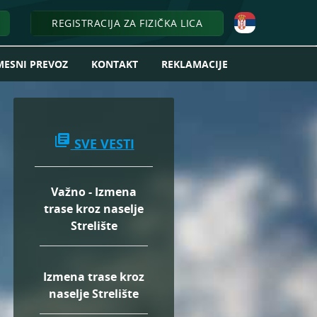
REGISTRACIJA ZA FIZIČKA LICA
MESNI PREVOZ
KONTAKT
REKLAMACIJE
library_books
SVE VESTI
Važno - Izmena
trase kroz naselje
Strelište
Izmena trase kroz
naselje Strelište