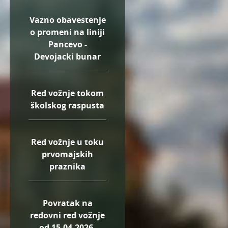
Vazno obavestenje
o promeni na liniji
Pancevo -
Devojacki bunar
Red vožnje tokom
školskog raspusta
Red vožnje u toku
prvomajskih
praznika
Povratak na
redovni red vožnje
od 15.04.2026.