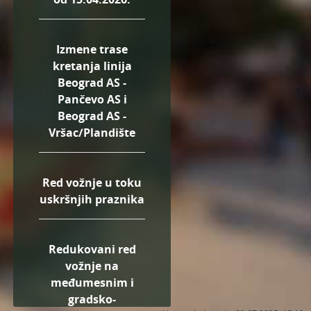
Izmene trase
kretanja linija
Beograd AS -
Pančevo AS i
Beograd AS -
Vršac/Plandište
Red vožnje u toku
uskršnjih praznika
Redukovani red
vožnje na
međumesnim i
gradsko-