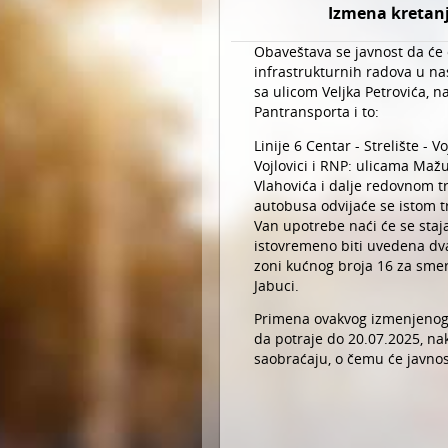
Izmena kretanj
Obaveštava se javnost da će 
infrastrukturnih radova u nas
sa ulicom Veljka Petrovića, n
Pantransporta i to:
Linije 6 Centar - Strelište - 
Vojlovici i RNP: ulicama Mažu
Vlahovića i dalje redovnom t
autobusa odvijaće se istom 
Van upotrebe naći će se staja
istovremeno biti uvedena dva 
zoni kućnog broja 16 za smer
Jabuci.
Primena ovakvog izmenjenog 
da potraje do 20.07.2025, na
saobraćaju, o čemu će javno