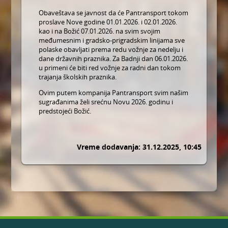
Obaveštava se javnost da će Pantransport tokom
proslave Nove godine 01.01.2026. i 02.01.2026.
kao i na Božić 07.01.2026. na svim svojim
međumesnim i gradsko-prigradskim linijama sve
polaske obavljati prema redu vožnje za nedelju i
dane državnih praznika. Za Badnji dan 06.01.2026.
u primeni će biti red vožnje za radni dan tokom
trajanja školskih praznika.
Ovim putem kompanija Pantransport svim našim
sugrađanima želi srećnu Novu 2026. godinu i
predstojeći Božić.
Vreme dodavanja: 31.12.2025, 10:45