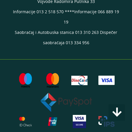
Vojvode Radomira Putnika 33
Informacije 013 2 518 570 ****Informacije 066 889 19
19
Saobraćaj i Autobuska stanica 013 310 263 Dispečer
saobraćaja 013 334 956
arrow_downward