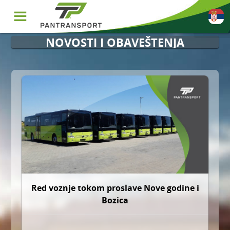
filter_list
☰
NOVOSTI I OBAVEŠTENJA
Red voznje tokom proslave Nove godine i
Bozica