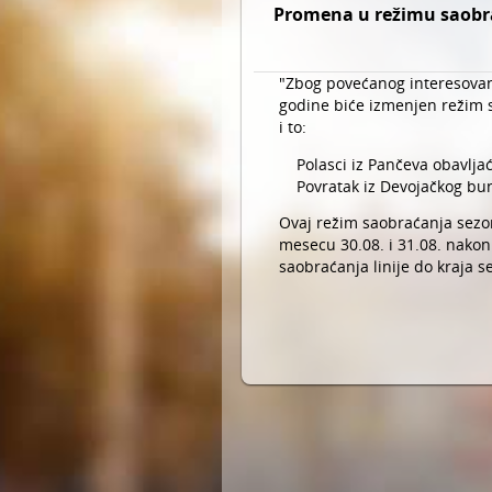
Promena u režimu saobrać
"Zbog povećanog interesovanj
godine biće izmenjen režim 
i to:
Polasci iz Pančeva obavlja
Povratak iz Devojačkog bun
Ovaj režim saobraćanja sezon
mesecu 30.08. i 31.08. nakon
saobraćanja linije do kraja