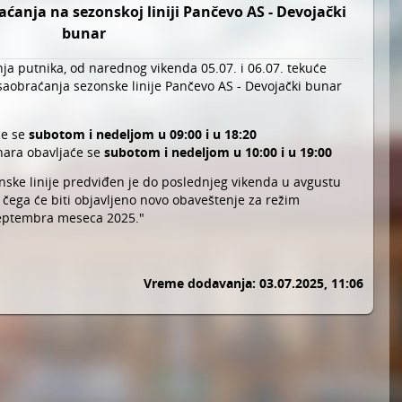
anja na sezonskoj liniji Pančevo AS - Devojački
bunar
a putnika, od narednog vikenda 05.07. i 06.07. tekuće
saobraćanja sezonske linije Pančevo AS - Devojački bunar
će se
subotom i nedeljom u 09:00 i u 18:20
ara obavljaće se
subotom i nedeljom u 10:00 i u 19:00
ske linije predviđen je do poslednjeg vikenda u avgustu
 čega će biti objavljeno novo obaveštenje za režim
 septembra meseca 2025."
Vreme dodavanja: 03.07.2025, 11:06