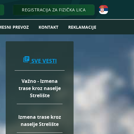
REGISTRACIJA ZA FIZIČKA LICA
MESNI PREVOZ
KONTAKT
REKLAMACIJE
library_books
SVE VESTI
Važno - Izmena
trase kroz naselje
Strelište
Izmena trase kroz
naselje Strelište