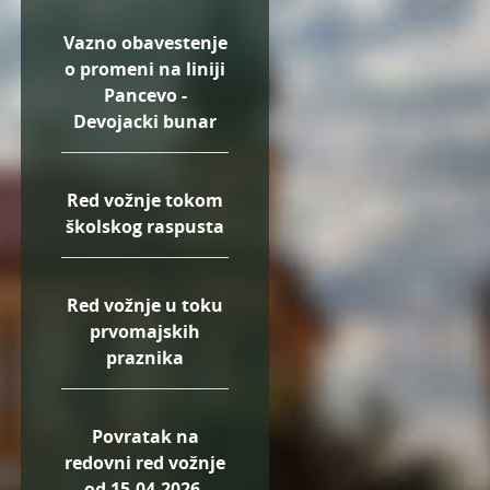
Vazno obavestenje
o promeni na liniji
Pancevo -
Devojacki bunar
Red vožnje tokom
školskog raspusta
Red vožnje u toku
prvomajskih
praznika
Povratak na
redovni red vožnje
od 15.04.2026.