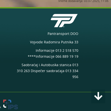
Vreme dodavanja: 03.07.2025, 11:06
prigradskim
linijama u toku
školskog raspusta
Trajne izmene
Pantransport DOO
trase kretanja
Vojvode Radomira Putnika 33
linije 24 Pančevo
AS - Kačarevo od
Informacije 013 2 518 570
25.03.2026. godine
****Informacije 066 889 19 19
Saobraćaj i Autobuska stanica 013
310 263 Dispečer saobraćaja 013 334
Obaveštenje o
956
izmeni trase linije
24 kroz Kačarevo
tokom trajanja
arrow_downward
manifestacije
"Slaninijada"