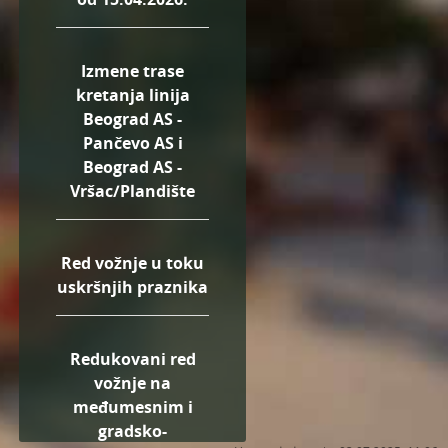
Izmene trase
kretanja linija
Beograd AS -
Pančevo AS i
Beograd AS -
Vršac/Plandište
Red vožnje u toku
uskršnjih praznika
Redukovani red
vožnje na
međumesnim i
gradsko-