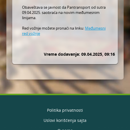
Obaveštava se javnost da Pantransport od sutra
09.04.2025. saobraća na novim međumesnim
linijama.
Red vožnje možete pronaći na linku:
Međumesni
red vožnje
Vreme dodavanja: 09.04.2025, 09:16
Politika privatnosti
Uslovi korišćenja sajta